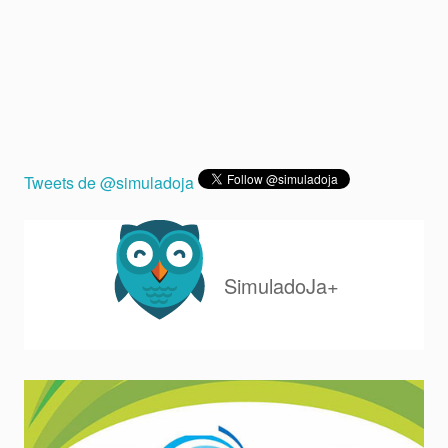
Tweets de @simuladoja
SimuladoJa+