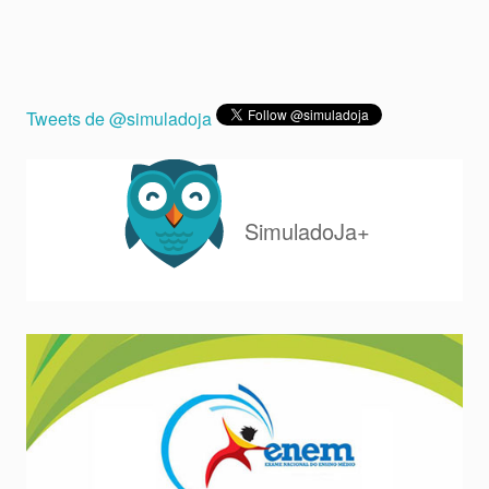
Tweets de @simuladoja
SimuladoJa+